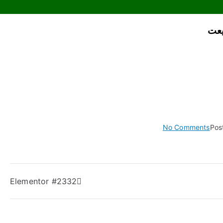
یعت
No Comments
Pos
Elementor #2332